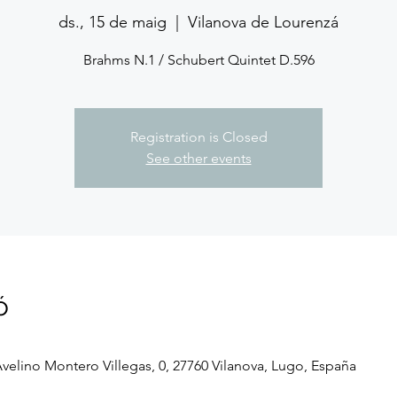
ds., 15 de maig
  |  
Vilanova de Lourenzá
Brahms N.1 / Schubert Quintet D.596
Registration is Closed
See other events
ó
velino Montero Villegas, 0, 27760 Vilanova, Lugo, España