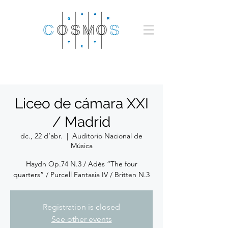
Liceo de cámara XXI
/ Madrid
dc., 22 d’abr.
  |  
Auditorio Nacional de
Música
Haydn Op.74 N.3 / Adès “The four
quarters” / Purcell Fantasia IV / Britten N.3
Registration is closed
See other events