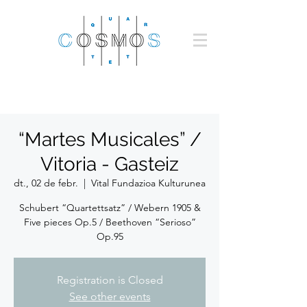
“Martes Musicales” /
Vitoria - Gasteiz
dt., 02 de febr.
  |  
Vital Fundazioa Kulturunea
Schubert “Quartettsatz” / Webern 1905 &
Five pieces Op.5 / Beethoven “Serioso”
Op.95
Registration is Closed
See other events