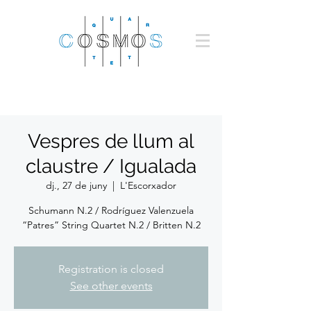
Vespres de llum al
claustre / Igualada
dj., 27 de juny
  |  
L'Escorxador
Schumann N.2 / Rodríguez Valenzuela
“Patres” String Quartet N.2 / Britten N.2
Registration is closed
See other events